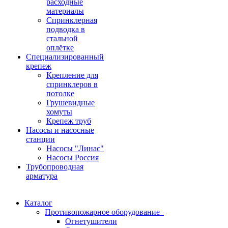
расходные
материалы
Спринклерная
подводка в
стальной
оплётке
Специализированный
крепеж
Крепление для
спринклеров в
потолке
Грушевидные
хомуты
Крепеж труб
Насосы и насосные
станции
Насосы "Линас"
Насосы Россия
Трубопроводная
арматура
Каталог
Противопожарное оборудование
Огнетушители