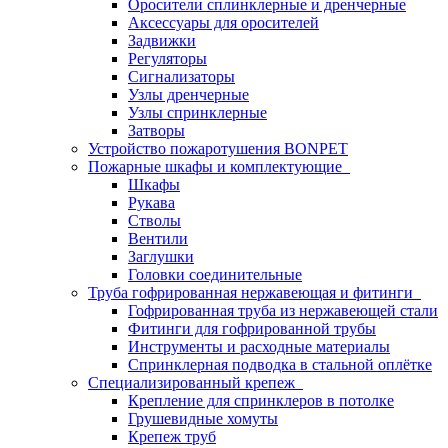
Оросители сплинклерные и дренчерные
Аксессуары для оросителей
Задвижки
Регуляторы
Сигнализаторы
Узлы дренчерные
Узлы спринклерные
Затворы
Устройство пожаротушения BONPET
Пожарные шкафы и комплектующие
Шкафы
Рукава
Стволы
Вентили
Заглушки
Головки соединительные
Труба гофрированная нержавеющая и фитинги
Гофрированная труба из нержавеющей стали
Фитинги для гофрированной трубы
Инструменты и расходные материалы
Спринклерная подводка в стальной оплётке
Специализированный крепеж
Крепление для спринклеров в потолке
Грушевидные хомуты
Крепеж труб