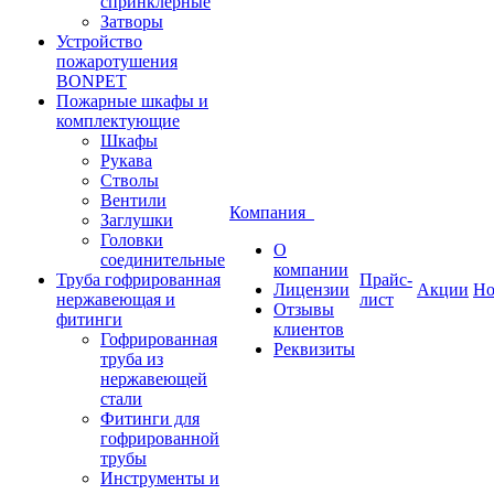
спринклерные
Затворы
Устройство
пожаротушения
BONPET
Пожарные шкафы и
комплектующие
Шкафы
Рукава
Стволы
Вентили
Компания
Заглушки
Головки
О
соединительные
компании
Труба гофрированная
Прайс-
Лицензии
Акции
Но
нержавеющая и
лист
Отзывы
фитинги
клиентов
Гофрированная
Реквизиты
труба из
нержавеющей
стали
Фитинги для
гофрированной
трубы
Инструменты и