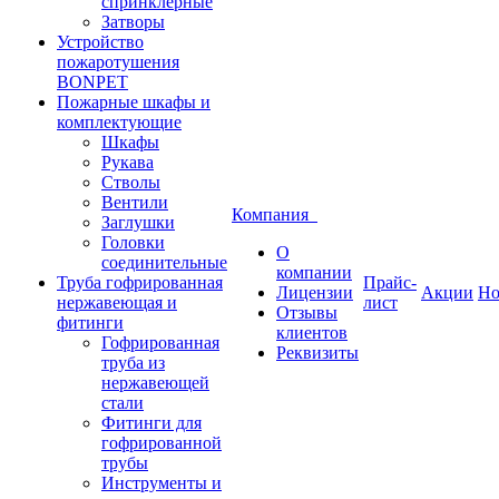
спринклерные
Затворы
Устройство
пожаротушения
BONPET
Пожарные шкафы и
комплектующие
Шкафы
Рукава
Стволы
Вентили
Компания
Заглушки
Головки
О
соединительные
компании
Труба гофрированная
Прайс-
Лицензии
Акции
Но
нержавеющая и
лист
Отзывы
фитинги
клиентов
Гофрированная
Реквизиты
труба из
нержавеющей
стали
Фитинги для
гофрированной
трубы
Инструменты и