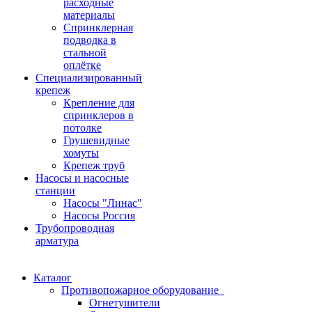
расходные
материалы
Спринклерная
подводка в
стальной
оплётке
Специализированный
крепеж
Крепление для
спринклеров в
потолке
Грушевидные
хомуты
Крепеж труб
Насосы и насосные
станции
Насосы "Линас"
Насосы Россия
Трубопроводная
арматура
Каталог
Противопожарное оборудование
Огнетушители