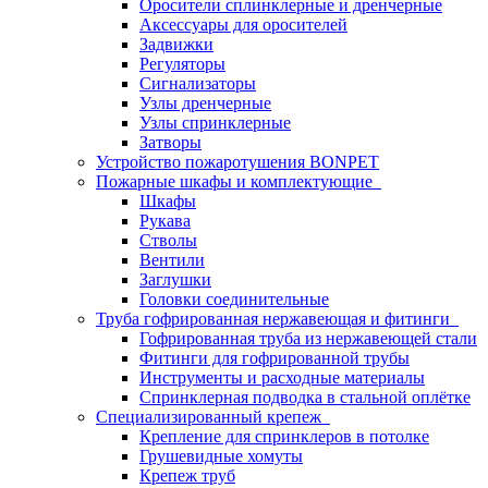
Оросители сплинклерные и дренчерные
Аксессуары для оросителей
Задвижки
Регуляторы
Сигнализаторы
Узлы дренчерные
Узлы спринклерные
Затворы
Устройство пожаротушения BONPET
Пожарные шкафы и комплектующие
Шкафы
Рукава
Стволы
Вентили
Заглушки
Головки соединительные
Труба гофрированная нержавеющая и фитинги
Гофрированная труба из нержавеющей стали
Фитинги для гофрированной трубы
Инструменты и расходные материалы
Спринклерная подводка в стальной оплётке
Специализированный крепеж
Крепление для спринклеров в потолке
Грушевидные хомуты
Крепеж труб