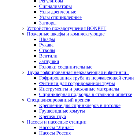
Регуляторы
Сигнализаторы
Узлы дренчерные
Узлы спринклерные
Затворы
Устройство пожаротушения BONPET
Пожарные шкафы и комплектующие
Шкафы
Рукава
Стволы
Вентили
Заглушки
Головки соединительные
Труба гофрированная нержавеющая и фитинги
Гофрированная труба из нержавеющей стали
Фитинги для гофрированной трубы
Инструменты и расходные материалы
Спринклерная подводка в стальной оплётке
Специализированный крепеж
Крепление для спринклеров в потолке
Грушевидные хомуты
Крепеж труб
Насосы и насосные станции
Насосы "Линас"
Насосы Россия