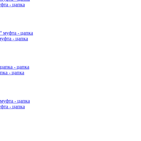
фта - цапка
уфта - цапка
пка - цапка
фта - цапка