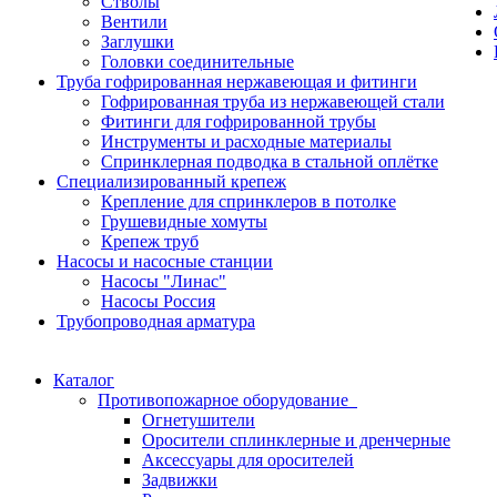
Стволы
Вентили
Заглушки
Головки соединительные
Труба гофрированная нержавеющая и фитинги
Гофрированная труба из нержавеющей стали
Фитинги для гофрированной трубы
Инструменты и расходные материалы
Спринклерная подводка в стальной оплётке
Специализированный крепеж
Крепление для спринклеров в потолке
Грушевидные хомуты
Крепеж труб
Насосы и насосные станции
Насосы "Линас"
Насосы Россия
Трубопроводная арматура
Каталог
Противопожарное оборудование
Огнетушители
Оросители сплинклерные и дренчерные
Аксессуары для оросителей
Задвижки