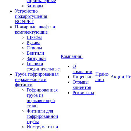
спринклерные
Затворы
Устройство
пожаротушения
BONPET
Пожарные шкафы и
комплектующие
Шкафы
Рукава
Стволы
Вентили
Компания
Заглушки
Головки
О
соединительные
компании
Труба гофрированная
Прайс-
Лицензии
Акции
Но
нержавеющая и
лист
Отзывы
фитинги
клиентов
Гофрированная
Реквизиты
труба из
нержавеющей
стали
Фитинги для
гофрированной
трубы
Инструменты и