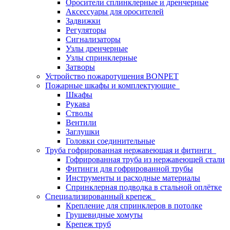
Оросители сплинклерные и дренчерные
Аксессуары для оросителей
Задвижки
Регуляторы
Сигнализаторы
Узлы дренчерные
Узлы спринклерные
Затворы
Устройство пожаротушения BONPET
Пожарные шкафы и комплектующие
Шкафы
Рукава
Стволы
Вентили
Заглушки
Головки соединительные
Труба гофрированная нержавеющая и фитинги
Гофрированная труба из нержавеющей стали
Фитинги для гофрированной трубы
Инструменты и расходные материалы
Спринклерная подводка в стальной оплётке
Специализированный крепеж
Крепление для спринклеров в потолке
Грушевидные хомуты
Крепеж труб