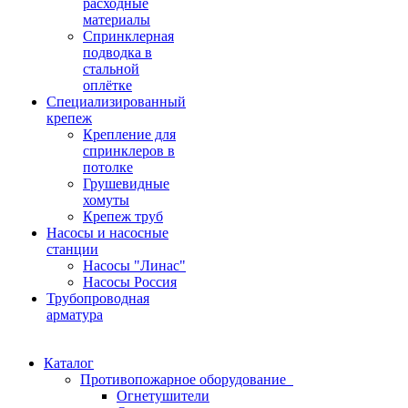
расходные
материалы
Спринклерная
подводка в
стальной
оплётке
Специализированный
крепеж
Крепление для
спринклеров в
потолке
Грушевидные
хомуты
Крепеж труб
Насосы и насосные
станции
Насосы "Линас"
Насосы Россия
Трубопроводная
арматура
Каталог
Противопожарное оборудование
Огнетушители