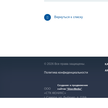
Вернуться к списку
© 2026 Все права защищены.
К
А
Политика конфиденциальности
Создание и продвижение
ООО
сайтов
“Slon-Media”
«СТК ФЕНИКС»
г. Самара
,
ул. Дыбенко, д. 118А
вход со стороны подъездов,
цокольный этаж.