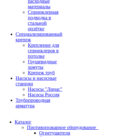
расходные
материалы
Спринклерная
подводка в
стальной
оплётке
Специализированный
крепеж
Крепление для
спринклеров в
потолке
Грушевидные
хомуты
Крепеж труб
Насосы и насосные
станции
Насосы "Линас"
Насосы Россия
Трубопроводная
арматура
Каталог
Противопожарное оборудование
Огнетушители