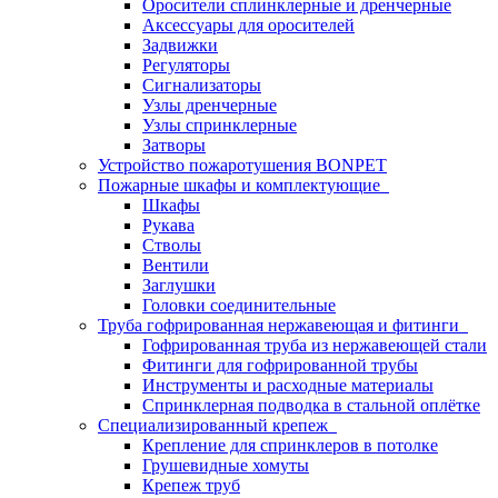
Оросители сплинклерные и дренчерные
Аксессуары для оросителей
Задвижки
Регуляторы
Сигнализаторы
Узлы дренчерные
Узлы спринклерные
Затворы
Устройство пожаротушения BONPET
Пожарные шкафы и комплектующие
Шкафы
Рукава
Стволы
Вентили
Заглушки
Головки соединительные
Труба гофрированная нержавеющая и фитинги
Гофрированная труба из нержавеющей стали
Фитинги для гофрированной трубы
Инструменты и расходные материалы
Спринклерная подводка в стальной оплётке
Специализированный крепеж
Крепление для спринклеров в потолке
Грушевидные хомуты
Крепеж труб