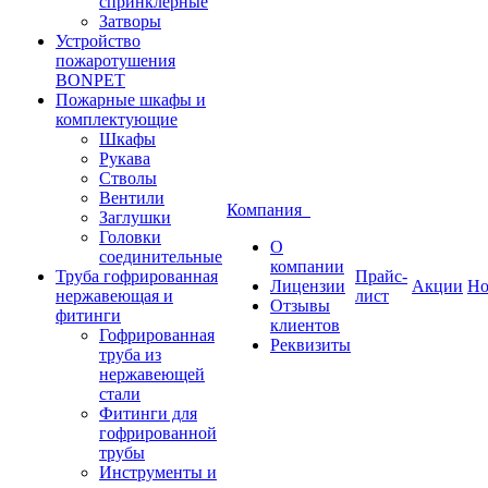
спринклерные
Затворы
Устройство
пожаротушения
BONPET
Пожарные шкафы и
комплектующие
Шкафы
Рукава
Стволы
Вентили
Компания
Заглушки
Головки
О
соединительные
компании
Труба гофрированная
Прайс-
Лицензии
Акции
Но
нержавеющая и
лист
Отзывы
фитинги
клиентов
Гофрированная
Реквизиты
труба из
нержавеющей
стали
Фитинги для
гофрированной
трубы
Инструменты и