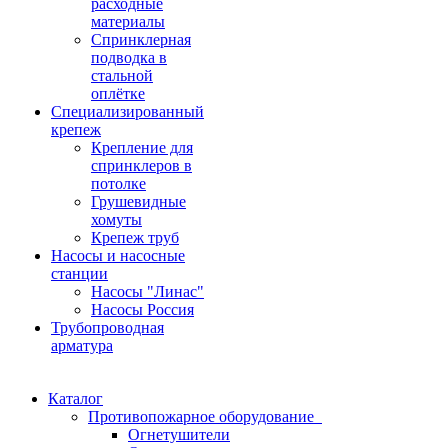
расходные
материалы
Спринклерная
подводка в
стальной
оплётке
Специализированный
крепеж
Крепление для
спринклеров в
потолке
Грушевидные
хомуты
Крепеж труб
Насосы и насосные
станции
Насосы "Линас"
Насосы Россия
Трубопроводная
арматура
Каталог
Противопожарное оборудование
Огнетушители