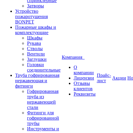
спринклерные
Затворы
Устройство
пожаротушения
BONPET
Пожарные шкафы и
комплектующие
Шкафы
Рукава
Стволы
Вентили
Компания
Заглушки
Головки
О
соединительные
компании
Труба гофрированная
Прайс-
Лицензии
Акции
Но
нержавеющая и
лист
Отзывы
фитинги
клиентов
Гофрированная
Реквизиты
труба из
нержавеющей
стали
Фитинги для
гофрированной
трубы
Инструменты и