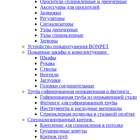
Оросители сплинклерные и дренчерные
Аксессуары для оросителей
Задвижки
Регуляторы
Сигнализаторы
Узлы дренчерные
Узлы спринклерные
Затворы
Устройство пожаротушения BONPET
Пожарные шкафы и комплектующие
Шкафы
Рукава
Стволы
Вентили
Заглушки
Головки соединительные
Труба гофрированная нержавеющая и фитинги
Гофрированная труба из нержавеющей стали
Фитинги для гофрированной трубы
Инструменты и расходные материалы
Спринклерная подводка в стальной оплётке
Специализированный крепеж
Крепление для спринклеров в потолке
Грушевидные хомуты
Крепеж труб