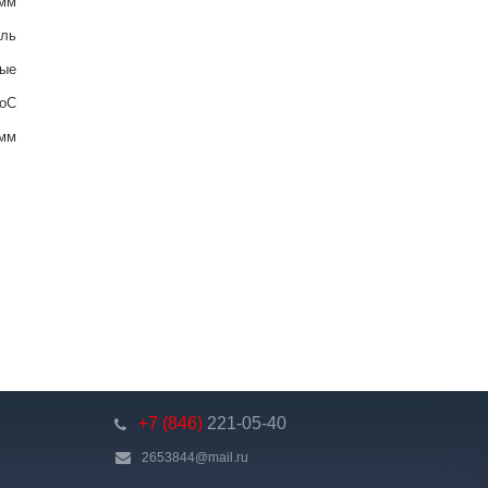
 мм
аль
ные
 oC
 мм
+7 (846)
221-05-40
2653844@mail.ru