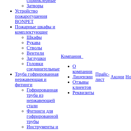
спринклерные
Затворы
Устройство
пожаротушения
BONPET
Пожарные шкафы и
комплектующие
Шкафы
Рукава
Стволы
Вентили
Компания
Заглушки
Головки
О
соединительные
компании
Труба гофрированная
Прайс-
Лицензии
Акции
Но
нержавеющая и
лист
Отзывы
фитинги
клиентов
Гофрированная
Реквизиты
труба из
нержавеющей
стали
Фитинги для
гофрированной
трубы
Инструменты и