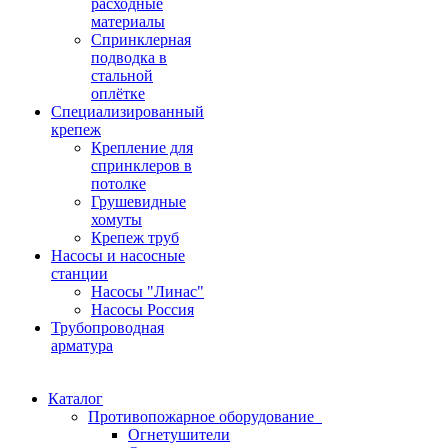
расходные
материалы
Спринклерная
подводка в
стальной
оплётке
Специализированный
крепеж
Крепление для
спринклеров в
потолке
Грушевидные
хомуты
Крепеж труб
Насосы и насосные
станции
Насосы "Линас"
Насосы Россия
Трубопроводная
арматура
Каталог
Противопожарное оборудование
Огнетушители