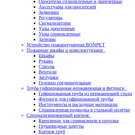
Оросители сплинклерные и дренчерные
Аксессуары для оросителей
Задвижки
Регуляторы
Сигнализаторы
Узлы дренчерные
Узлы спринклерные
Затворы
Устройство пожаротушения BONPET
Пожарные шкафы и комплектующие
Шкафы
Рукава
Стволы
Вентили
Заглушки
Головки соединительные
Труба гофрированная нержавеющая и фитинги
Гофрированная труба из нержавеющей стали
Фитинги для гофрированной трубы
Инструменты и расходные материалы
Спринклерная подводка в стальной оплётке
Специализированный крепеж
Крепление для спринклеров в потолке
Грушевидные хомуты
Крепеж труб