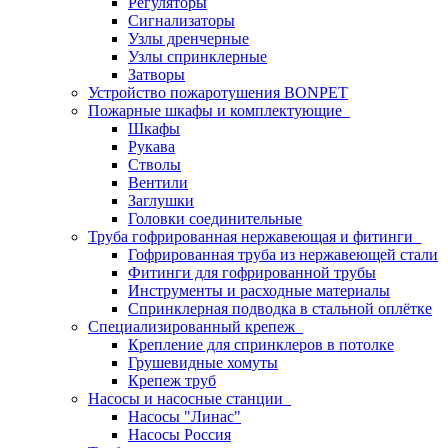
Регуляторы
Сигнализаторы
Узлы дренчерные
Узлы спринклерные
Затворы
Устройство пожаротушения BONPET
Пожарные шкафы и комплектующие
Шкафы
Рукава
Стволы
Вентили
Заглушки
Головки соединительные
Труба гофрированная нержавеющая и фитинги
Гофрированная труба из нержавеющей стали
Фитинги для гофрированной трубы
Инструменты и расходные материалы
Спринклерная подводка в стальной оплётке
Специализированный крепеж
Крепление для спринклеров в потолке
Грушевидные хомуты
Крепеж труб
Насосы и насосные станции
Насосы "Линас"
Насосы Россия