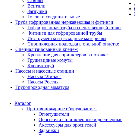
Стволы
Вентили
Заглушки
Головки соединительные
Труба гофрированная нержавеющая и фитинги
Гофрированная труба из нержавеющей стали
Фитинги для гофрированной трубы
Инструменты и расходные материалы
Спринклерная подводка в стальной оплётке
Специализированный крепеж
Крепление для спринклеров в потолке
Грушевидные хомуты
Крепеж труб
Насосы и насосные станции
Насосы "Линас"
Насосы Россия
Трубопроводная арматура
Каталог
Противопожарное оборудование
Огнетушители
Оросители сплинклерные и дренчерные
Аксессуары для оросителей
Задвижки