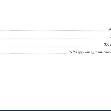
5,4
300
MMA (ручная дуговая свар