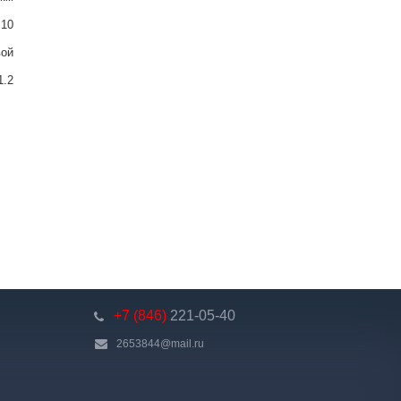
10
вой
1.2
+7 (846)
221-05-40
2653844@mail.ru