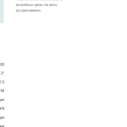
выгодные цены на весь
ассортимент.
93
2"
2.5
FM
ции
 kN
да
мкм