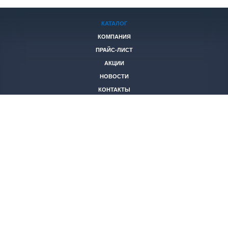
КАТАЛОГ
КОМПАНИЯ
ПРАЙС-ЛИСТ
АКЦИИ
НОВОСТИ
КОНТАКТЫ
+7 (846)
221-05-40
2653844@mail.ru
© 2026 Все права защищены.
Политика конфиденциальности
Создание и продвижение
ООО
«СТК ФЕНИКС»
сайтов
“Slon-Media”
г. Самара
,
ул. Дыбенко, д. 118А
вход со стороны подъездов, цокольный этаж.