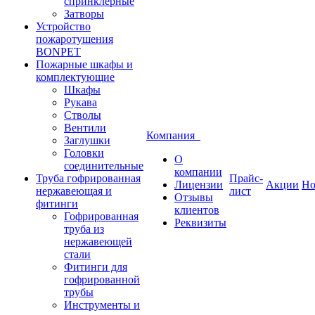
спринклерные
Затворы
Устройство
пожаротушения
BONPET
Пожарные шкафы и
комплектующие
Шкафы
Рукава
Стволы
Вентили
Компания
Заглушки
Головки
О
соединительные
компании
Труба гофрированная
Прайс-
Лицензии
Акции
Но
нержавеющая и
лист
Отзывы
фитинги
клиентов
Гофрированная
Реквизиты
труба из
нержавеющей
стали
Фитинги для
гофрированной
трубы
Инструменты и