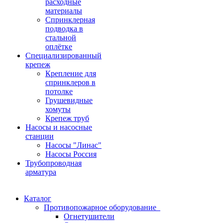
расходные
материалы
Спринклерная
подводка в
стальной
оплётке
Специализированный
крепеж
Крепление для
спринклеров в
потолке
Грушевидные
хомуты
Крепеж труб
Насосы и насосные
станции
Насосы "Линас"
Насосы Россия
Трубопроводная
арматура
Каталог
Противопожарное оборудование
Огнетушители