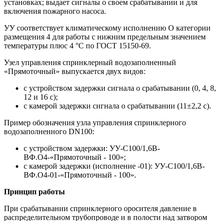
установках; выдает сигналы о своем срабатывании и для
включения пожарного насоса.
УУ соответствует климатическому исполнению О категории
размещения 4 для работы с нижним предельным значением
температуры плюс 4 °С по ГОСТ 15150-69.
Узел управления спринклерный водозаполненный
«Прямоточный» выпускается двух видов:
с устройством задержки сигнала о срабатывании (0, 4, 8,
12 и 16 с);
с камерой задержки сигнала о срабатывании (11±2,2 с).
Пример обозначения узла управления спринклерного
водозаполненного DN100:
с устройством задержки: УУ-С100/1,6В-
ВФ.О4-«Прямоточный - 100»;
с камерой задержки (исполнение -01): УУ-С100/1,6В-
ВФ.О4-01-«Прямоточный - 100».
Принцип работы
При срабатывании спринклерного оросителя давление в
распределительном трубопроводе и в полости над затвором