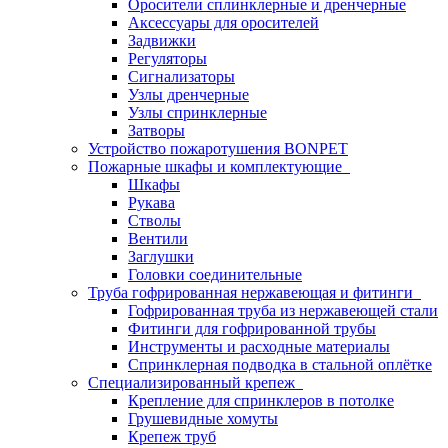
Оросители сплинклерные и дренчерные
Аксессуары для оросителей
Задвижки
Регуляторы
Сигнализаторы
Узлы дренчерные
Узлы спринклерные
Затворы
Устройство пожаротушения BONPET
Пожарные шкафы и комплектующие
Шкафы
Рукава
Стволы
Вентили
Заглушки
Головки соединительные
Труба гофрированная нержавеющая и фитинги
Гофрированная труба из нержавеющей стали
Фитинги для гофрированной трубы
Инструменты и расходные материалы
Спринклерная подводка в стальной оплётке
Специализированный крепеж
Крепление для спринклеров в потолке
Грушевидные хомуты
Крепеж труб