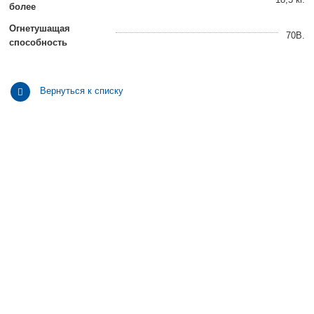
более
Огнетушащая
70В.
способность
Вернуться к списку