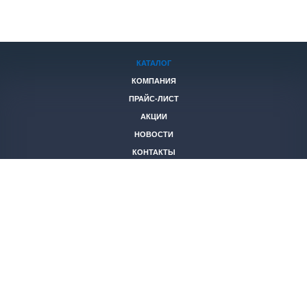
КАТАЛОГ
КОМПАНИЯ
ПРАЙС-ЛИСТ
АКЦИИ
НОВОСТИ
КОНТАКТЫ
+7 (846)
221-05-40
2653844@mail.ru
© 2026 Все права защищены.
Политика конфиденциальности
Создание и продвижение
ООО
«СТК ФЕНИКС»
сайтов
“Slon-Media”