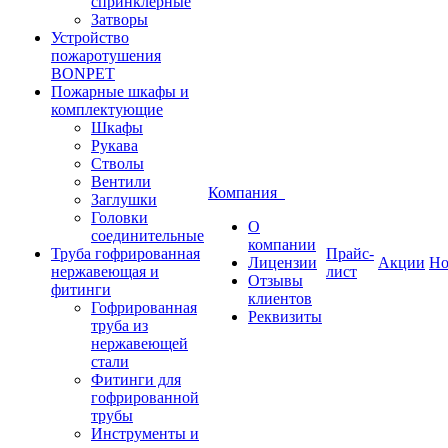
спринклерные
Затворы
Устройство
пожаротушения
BONPET
Пожарные шкафы и
комплектующие
Шкафы
Рукава
Стволы
Вентили
Компания
Заглушки
Головки
О
соединительные
компании
Труба гофрированная
Прайс-
Лицензии
Акции
Но
нержавеющая и
лист
Отзывы
фитинги
клиентов
Гофрированная
Реквизиты
труба из
нержавеющей
стали
Фитинги для
гофрированной
трубы
Инструменты и