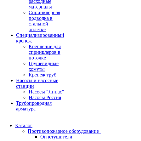
расходные
материалы
Спринклерная
подводка в
стальной
оплётке
Специализированный
крепеж
Крепление для
спринклеров в
потолке
Грушевидные
хомуты
Крепеж труб
Насосы и насосные
станции
Насосы "Линас"
Насосы Россия
Трубопроводная
арматура
Каталог
Противопожарное оборудование
Огнетушители