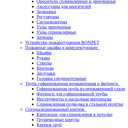
Оросители сплинклерные и дренчерные
Аксессуары для оросителей
Задвижки
Регуляторы
Сигнализаторы
Узлы дренчерные
Узлы спринклерные
Затворы
Устройство пожаротушения BONPET
Пожарные шкафы и комплектующие
Шкафы
Рукава
Стволы
Вентили
Заглушки
Головки соединительные
Труба гофрированная нержавеющая и фитинги
Гофрированная труба из нержавеющей стали
Фитинги для гофрированной трубы
Инструменты и расходные материалы
Спринклерная подводка в стальной оплётке
Специализированный крепеж
Крепление для спринклеров в потолке
Грушевидные хомуты
Крепеж труб