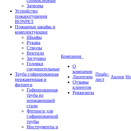
спринклерные
Затворы
Устройство
пожаротушения
BONPET
Пожарные шкафы и
комплектующие
Шкафы
Рукава
Стволы
Вентили
Компания
Заглушки
Головки
О
соединительные
компании
Труба гофрированная
Прайс-
Лицензии
Акции
Но
нержавеющая и
лист
Отзывы
фитинги
клиентов
Гофрированная
Реквизиты
труба из
нержавеющей
стали
Фитинги для
гофрированной
трубы
Инструменты и