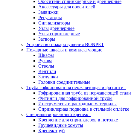
Оросители сплинклерные и дренчерные
Аксессуары для оросителей
Задвижки
Регуляторы
Сигнализаторы
Узлы дренчерные
Узлы спринклерные
Затворы
Устройство пожаротушения BONPET
Пожарные шкафы и комплектующие
Шкафы
Рукава
Стволы
Вентили
Заглушки
Головки соединительные
Труба гофрированная нержавеющая и фитинги
Гофрированная труба из нержавеющей стали
Фитинги для гофрированной трубы
Инструменты и расходные материалы
Спринклерная подводка в стальной оплётке
Специализированный крепеж
Крепление для спринклеров в потолке
Грушевидные хомуты
Крепеж труб