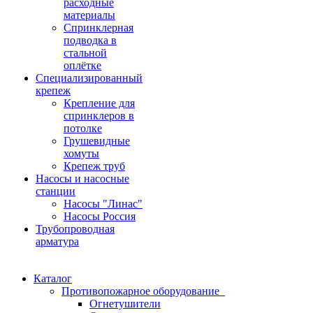
расходные
материалы
Спринклерная
подводка в
стальной
оплётке
Специализированный
крепеж
Крепление для
спринклеров в
потолке
Грушевидные
хомуты
Крепеж труб
Насосы и насосные
станции
Насосы "Линас"
Насосы Россия
Трубопроводная
арматура
Каталог
Противопожарное оборудование
Огнетушители