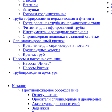
Стволы
Вентили
Заглушки
Головки соединительные
Труба гофрированная нержавеющая и фитинги
Гофрированная труба из нержавеющей стали
Фитинги для гофрированной трубы
Инструменты и расходные материалы
Спринклерная подводка в стальной оплётке
Специализированный крепеж
Крепление для спринклеров в потолке
Грушевидные хомуты
Крепеж труб
Насосы и насосные станции
Насосы "Линас"
Насосы Россия
Трубопроводная арматура
Каталог
Противопожарное оборудование
Огнетушители
Оросители сплинклерные и дренчерные
Аксессуары для оросителей
Задвижки