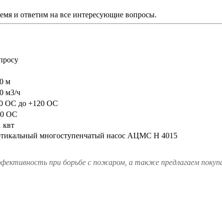
ремя и ответим на все интересующие вопросы.
просу
0 м
0 м3/ч
30 OC до +120 OC
40 OC
1 квт
ффективность при борьбе с пожаром, а также предлагаем покуп