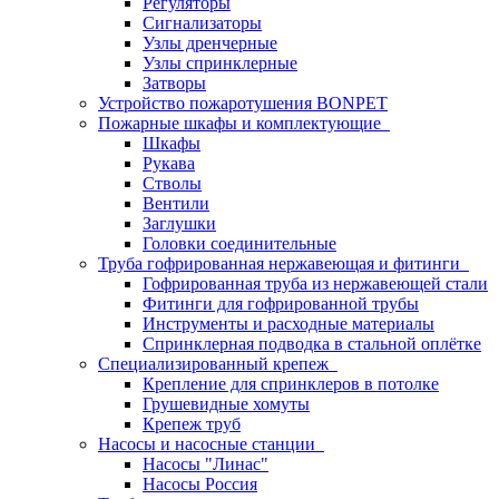
Регуляторы
Сигнализаторы
Узлы дренчерные
Узлы спринклерные
Затворы
Устройство пожаротушения BONPET
Пожарные шкафы и комплектующие
Шкафы
Рукава
Стволы
Вентили
Заглушки
Головки соединительные
Труба гофрированная нержавеющая и фитинги
Гофрированная труба из нержавеющей стали
Фитинги для гофрированной трубы
Инструменты и расходные материалы
Спринклерная подводка в стальной оплётке
Специализированный крепеж
Крепление для спринклеров в потолке
Грушевидные хомуты
Крепеж труб
Насосы и насосные станции
Насосы "Линас"
Насосы Россия