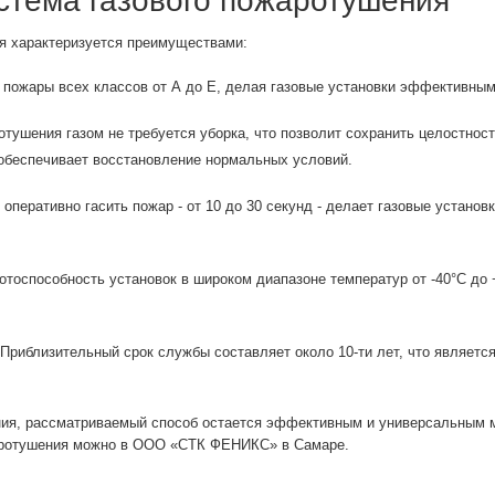
стема газового пожаротушения
я характеризуется преимуществами:
 пожары всех классов от А до Е, делая газовые установки эффективным
тушения газом не требуется уборка, что позволит сохранить целостност
обеспечивает восстановление нормальных условий.
оперативно гасить пожар - от 10 до 30 секунд - делает газовые устан
отоспособность установок в широком диапазоне температур от -40°С до
Приблизительный срок службы составляет около 10-ти лет, что являет
ения, рассматриваемый способ остается эффективным и универсальным 
жаротушения можно в ООО «СТК ФЕНИКС» в Самаре.