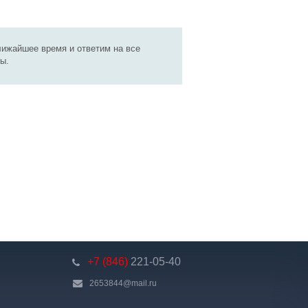
лижайшее время и ответим на все
ы.
+7 (846)
221-05-40
2653844@mail.ru