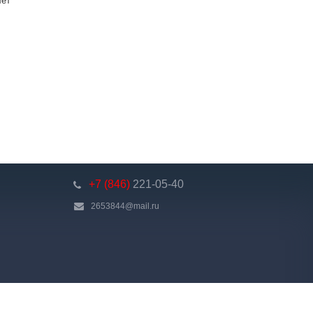
лет
+7 (846)
221-05-40
2653844@mail.ru