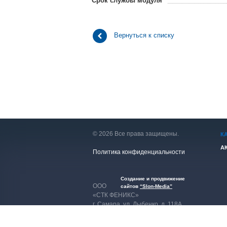
Срок службы модуля
Вернуться к списку
© 2026 Все права защищены.
К
А
Политика конфиденциальности
Создание и продвижение
ООО
сайтов
“Slon-Media”
«СТК ФЕНИКС»
г. Самара
,
ул. Дыбенко, д. 118А
вход со стороны подъездов,
цокольный этаж.