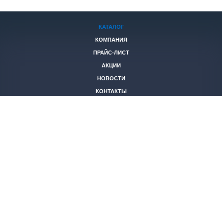
КАТАЛОГ
КОМПАНИЯ
ПРАЙС-ЛИСТ
АКЦИИ
НОВОСТИ
КОНТАКТЫ
+7 (846)
221-05-40
2653844@mail.ru
© 2026 Все права защищены.
Политика конфиденциальности
Создание и продвижение
ООО
«СТК ФЕНИКС»
сайтов
“Slon-Media”
г. Самара
,
ул. Дыбенко, д. 118А
вход со стороны подъездов, цокольный этаж.