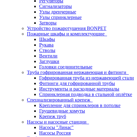
Регуляторы
Сигнализаторы
Узлы дренчерные
Узлы спринклерные
Затворы
Устройство пожаротушения BONPET
Пожарные шкафы и комплектующие
Шкафы
Рукава
Стволы
Вентили
Заглушки
Головки соединительные
Труба гофрированная нержавеющая и фитинги
Гофрированная труба из нержавеющей стали
Фитинги для гофрированной трубы
Инструменты и расходные материалы
Спринклерная подводка в стальной оплётке
Специализированный крепеж
Крепление для спринклеров в потолке
Грушевидные хомуты
Крепеж труб
Насосы и насосные станции
Насосы "Линас"
Насосы Россия