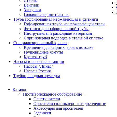
Стволы
Вентили
Заглушки
Головки соединительные
Труба гофрированная нержавеющая и фитинги
Гофрированная труба из нержавеющей стали
Фитинги для гофрированной трубы
Инструменты и расходные материалы
Спринклерная подводка в стальной оплётке
Специализированный крепеж
Крепление для спринклеров в потолке
Грушевидные хомуты
Крепеж труб
Насосы и насосные станции
Насосы "Линас"
Насосы Россия
Трубопроводная арматура
Каталог
Противопожарное оборудование
Огнетушители
Оросители сплинклерные и дренчерные
Аксессуары для оросителей
Задвижки