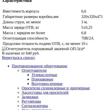
Характеристики
Вместимость корпуса
6,6
Габаритные размеры коробки,мм
320х320х471
Длина струи, не менее
3 м.
Масса заряда ОТВ, кг
5±0,25
Масса с зарядом не более
6,8
Огнетушащая способность
70В/2А
Продолжи-тельность подачи ОТВ, с, не менее
10 c
В наличии
от 640
руб.
Вернуться к списку
Противопожарное оборудование
Огнетушители
Углекислотные
Порошковые
Воздушно-пенные
Оросители сплинклерные и дренчерные
Аксессуары для оросителей
Задвижки
Регуляторы
Сигнализаторы